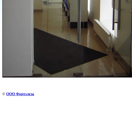
©
ООО Фортэлеза