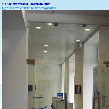
©
ООО Фортэлеза
|
Закрыть окно
Цельностеклянные перегородки